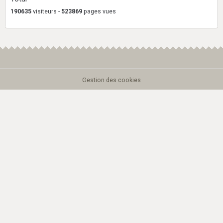
190635
visiteurs -
523869
pages vues
Gestion des cookies