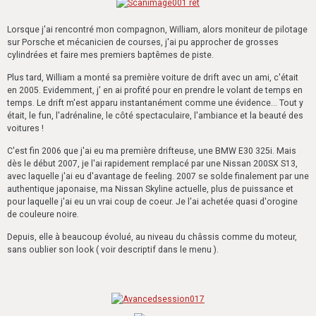
Lorsque j'ai rencontré mon compagnon, William, alors moniteur de pilotage
sur Porsche et mécanicien de courses, j'ai pu approcher de grosses
cylindrées et faire mes premiers baptêmes de piste.
Plus tard, William a monté sa première voiture de drift avec un ami, c'était
en 2005. Evidemment, j' en ai profité pour en prendre le volant de temps en
temps. Le drift m'est apparu instantanément comme une évidence... Tout y
était, le fun, l'adrénaline, le côté spectaculaire, l'ambiance et la beauté des
voitures !
C'est fin 2006 que j'ai eu ma première drifteuse, une BMW E30 325i. Mais
dès le début 2007, je l'ai rapidement remplacé par une Nissan 200SX S13,
avec laquelle j'ai eu d'avantage de feeling. 2007 se solde finalement par une
authentique japonaise, ma Nissan Skyline actuelle, plus de puissance et
pour laquelle j'ai eu un vrai coup de coeur. Je l'ai achetée quasi d'orogine
de couleure noire.
Depuis, elle à beaucoup évolué, au niveau du châssis comme du moteur,
sans oublier son look ( voir descriptif dans le menu ).